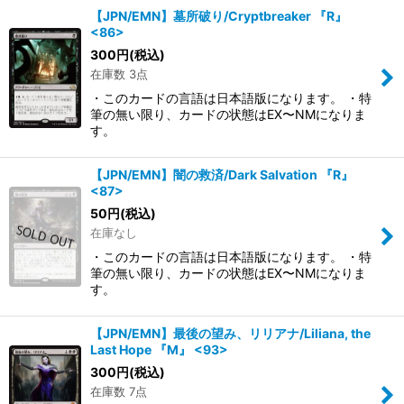
【JPN/EMN】墓所破り/Cryptbreaker 『R』
<86>
300
円
(税込)
在庫数 3点
・このカードの言語は日本語版になります。 ・特
筆の無い限り、カードの状態はEX〜NMになりま
す。
【JPN/EMN】闇の救済/Dark Salvation 『R』
<87>
50
円
(税込)
在庫なし
・このカードの言語は日本語版になります。 ・特
筆の無い限り、カードの状態はEX〜NMになりま
す。
【JPN/EMN】最後の望み、リリアナ/Liliana, the
Last Hope 『M』 <93>
300
円
(税込)
在庫数 7点