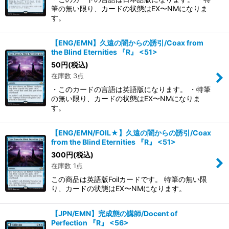
筆の無い限り、カードの状態はEX〜NMになりま
す。
【ENG/EMN】久遠の闇からの誘引/Coax from
the Blind Eternities 『R』 <51>
50
円
(税込)
在庫数 3点
・このカードの言語は英語版になります。 ・特筆
の無い限り、カードの状態はEX〜NMになりま
す。
【ENG/EMN/FOIL★】久遠の闇からの誘引/Coax
from the Blind Eternities 『R』 <51>
300
円
(税込)
在庫数 1点
この商品は英語版Foilカードです。 特筆の無い限
り、カードの状態はEX〜NMになります。
【JPN/EMN】完成態の講師/Docent of
Perfection 『R』 <56>