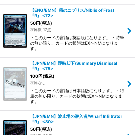
【ENG/EMN】霜のニブリス/Niblis of Frost
『R』 <72>
50
円
(税込)
在庫数 17点
・このカードの言語は英語版になります。 ・特筆
の無い限り、カードの状態はEX〜NMになりま
す。
【JPN/EMN】即時却下/Summary Dismissal
『R』 <75>
100
円
(税込)
在庫なし
・このカードの言語は日本語版になります。 ・特
筆の無い限り、カードの状態はEX〜NMになりま
す。
【JPN/EMN】波止場の潜入者/Wharf Infiltrator
『R』 <80>
50
円
(税込)