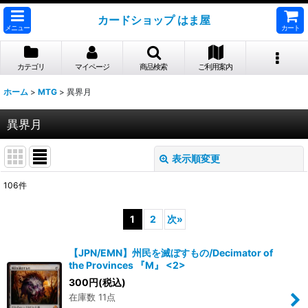
カードショップ はま屋
メニュー
カート
カテゴリ
マイページ
商品検索
ご利用案内
ホーム
>
MTG
>
異界月
異界月
表示順変更
閉じる
106
件
表示数
:
1
2
次
»
並び順
:
【JPN/EMN】州民を滅ぼすもの/Decimator of
the Provinces 『M』 <2>
絞り込む
300
円
(税込)
在庫数 11点