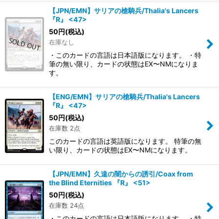
【JPN/EMN】サリアの槍騎兵/Thalia's Lancers
『R』 <47>
50
円
(税込)
在庫なし
・このカードの言語は日本語版になります。 ・特
筆の無い限り、カードの状態はEX〜NMになりま
す。
【ENG/EMN】サリアの槍騎兵/Thalia's Lancers
『R』 <47>
50
円
(税込)
在庫数 2点
このカードの言語は英語版になります。 特筆の無
い限り、カードの状態はEX〜NMになります。
【JPN/EMN】久遠の闇からの誘引/Coax from
the Blind Eternities 『R』 <51>
50
円
(税込)
在庫数 24点
・このカードの言語は日本語版になります。 ・特