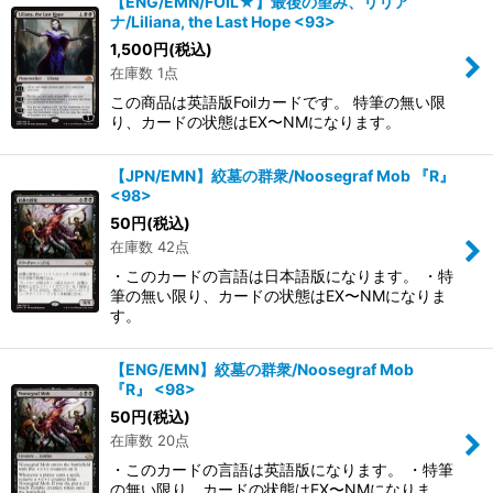
【ENG/EMN/FOIL★】最後の望み、リリア
ナ/Liliana, the Last Hope <93>
1,500
円
(税込)
在庫数 1点
この商品は英語版Foilカードです。 特筆の無い限
り、カードの状態はEX〜NMになります。
【JPN/EMN】絞墓の群衆/Noosegraf Mob 『R』
<98>
50
円
(税込)
在庫数 42点
・このカードの言語は日本語版になります。 ・特
筆の無い限り、カードの状態はEX〜NMになりま
す。
【ENG/EMN】絞墓の群衆/Noosegraf Mob
『R』 <98>
50
円
(税込)
在庫数 20点
・このカードの言語は英語版になります。 ・特筆
の無い限り、カードの状態はEX〜NMになりま