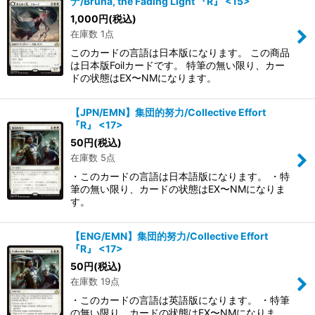
ナ/Bruna, the Fading Light 『R』 <15>
1,000
円
(税込)
在庫数 1点
このカードの言語は日本版になります。 この商品
は日本版Foilカードです。 特筆の無い限り、カー
ドの状態はEX〜NMになります。
【JPN/EMN】集団的努力/Collective Effort
『R』 <17>
50
円
(税込)
在庫数 5点
・このカードの言語は日本語版になります。 ・特
筆の無い限り、カードの状態はEX〜NMになりま
す。
【ENG/EMN】集団的努力/Collective Effort
『R』 <17>
50
円
(税込)
在庫数 19点
・このカードの言語は英語版になります。 ・特筆
の無い限り、カードの状態はEX〜NMになりま