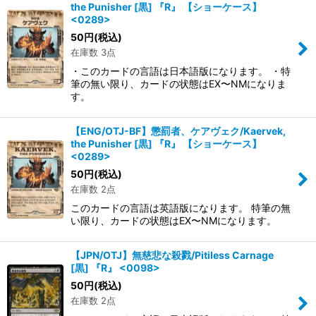
the Punisher [黒] 『R』 【ショーケース】
<0289>
50
円
(税込)
在庫数 3点
・このカードの言語は日本語版になります。 ・特
筆の無い限り、カードの状態はEX〜NMになりま
す。
【ENG/OTJ-BF】懲罰者、ケアヴェク/Kaervek,
the Punisher [黒] 『R』 【ショーケース】
<0289>
50
円
(税込)
在庫数 2点
このカードの言語は英語版になります。 特筆の無
い限り、カードの状態はEX〜NMになります。
【JPN/OTJ】無慈悲な殺戮/Pitiless Carnage
[黒] 『R』 <0098>
50
円
(税込)
在庫数 2点