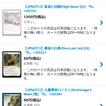
【JPN/OTJ】真昼の決闘/High Noon [白] 『R』
<0015>
1,500
円
(税込)
在庫なし
・このカードの言語は日本語版になります。 ・特
筆の無い限り、カードの状態はEX〜NMになりま
す。
【JPN/OTJ】最後の仕事/One Last Job [白]
『R』 <0022>
50
円
(税込)
在庫数 7点
・このカードの言語は日本語版になります。 ・特
筆の無い限り、カードの状態はEX〜NMになりま
す。
【JPN/OTJ】大魔導師のイモリ/Archmage's
Newt [青] 『R』 <0039>
50
円
(税込)
在庫数 10点