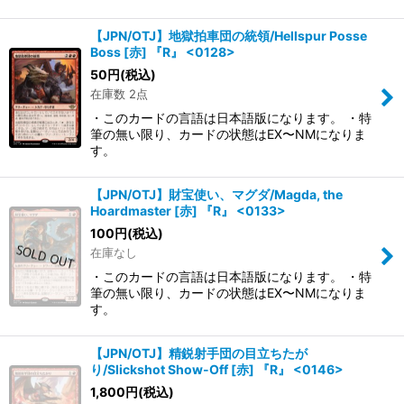
【JPN/OTJ】地獄拍車団の統領/Hellspur Posse
Boss [赤] 『R』 <0128>
50
円
(税込)
在庫数 2点
・このカードの言語は日本語版になります。 ・特
筆の無い限り、カードの状態はEX〜NMになりま
す。
【JPN/OTJ】財宝使い、マグダ/Magda, the
Hoardmaster [赤] 『R』 <0133>
100
円
(税込)
在庫なし
・このカードの言語は日本語版になります。 ・特
筆の無い限り、カードの状態はEX〜NMになりま
す。
【JPN/OTJ】精鋭射手団の目立ちたが
り/Slickshot Show-Off [赤] 『R』 <0146>
1,800
円
(税込)