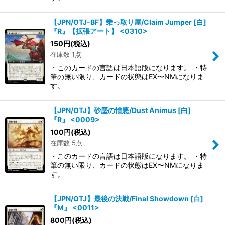
【JPN/OTJ-BF】乗っ取り屋/Claim Jumper [白]
『R』【拡張アート】 <0310>
150
円
(税込)
在庫数 1点
・このカードの言語は日本語版になります。 ・特
筆の無い限り、カードの状態はEX〜NMになりま
す。
【JPN/OTJ】砂塵の憎悪/Dust Animus [白]
『R』 <0009>
100
円
(税込)
在庫数 5点
・このカードの言語は日本語版になります。 ・特
筆の無い限り、カードの状態はEX〜NMになりま
す。
【JPN/OTJ】最後の決戦/Final Showdown [白]
『M』 <0011>
800
円
(税込)