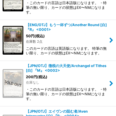
・このカードの言語は日本語版になります。 ・特
筆の無い限り、カードの状態はEX〜NMになりま
す。
【ENG/OTJ】もう一杯ずつ/Another Round [白]
『R』 <0001>
50
円
(税込)
在庫数 2点
このカードの言語は英語版になります。 特筆の無
い限り、カードの状態はEX〜NMになります。
【JPN/OTJ】徴税の大天使/Archangel of Tithes
[白] 『M』 <0002>
200
円
(税込)
在庫なし
・このカードの言語は日本語版になります。 ・特
筆の無い限り、カードの状態はEX〜NMになりま
す。
【JPN/OTJ】エイヴンの阻む者/Aven
Interrupter [白] 『R』 <0004>