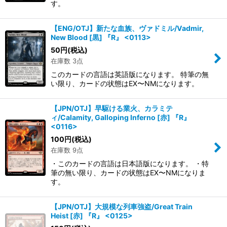
す。
【ENG/OTJ】新たな血族、ヴァドミル/Vadmir,
New Blood [黒] 『R』 <0113>
50
円
(税込)
在庫数 3点
このカードの言語は英語版になります。 特筆の無
い限り、カードの状態はEX〜NMになります。
【JPN/OTJ】早駆ける業火、カラミテ
ィ/Calamity, Galloping Inferno [赤] 『R』
<0116>
100
円
(税込)
在庫数 9点
・このカードの言語は日本語版になります。 ・特
筆の無い限り、カードの状態はEX〜NMになりま
す。
【JPN/OTJ】大規模な列車強盗/Great Train
Heist [赤] 『R』 <0125>