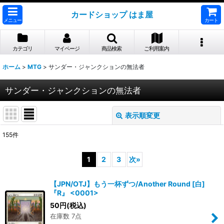
カードショップ はま屋
メニュー
カート
カテゴリ
マイページ
商品検索
ご利用案内
ホーム
>
MTG
>
サンダー・ジャンクションの無法者
サンダー・ジャンクションの無法者
表示順変更
閉じる
155
件
表示数
:
1
2
3
次
»
並び順
:
【JPN/OTJ】もう一杯ずつ/Another Round [白]
『R』 <0001>
絞り込む
50
円
(税込)
在庫数 7点