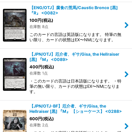
【ENG/OTJ】腐食の荒馬/Caustic Bronco [黒]
『R』 <0082>
100
円
(税込)
在庫数 8点
このカードの言語は英語版になります。 特筆の無
い限り、カードの状態はEX〜NMになります。
【JPN/OTJ】厄介者、ギサ/Gisa, the Hellraiser
[黒] 『M』 <0089>
400
円
(税込)
在庫数 1点
・このカードの言語は日本語版になります。 ・特
筆の無い限り、カードの状態はEX〜NMになりま
す。
【JPN/OTJ-BF】厄介者、ギサ/Gisa, the
Hellraiser [黒] 『M』 【ショーケース】 <0288>
600
円
(税込)
在庫数 2点