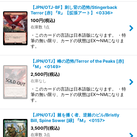
【JPN/OTJ-BF】刺し背の恐怖/Stingerback
Terror [赤] 『R』【拡張アート】 <0336>
100
円
(税込)
在庫数 1点
・このカードの言語は日本語版になります。 ・特
筆の無い限り、カードの状態はEX〜NMになりま
す。
【JPN/OTJ】峰の恐怖/Terror of the Peaks [赤]
『M』 <0149>
2,500
円
(税込)
在庫なし
・このカードの言語は日本語版になります。 ・特
筆の無い限り、カードの状態はEX〜NMになりま
す。
【JPN/OTJ】棘を播く者、逆棘のビル/Bristly
Bill, Spine Sower [緑] 『M』 <0157>
3,500
円
(税込)
在庫数 3点