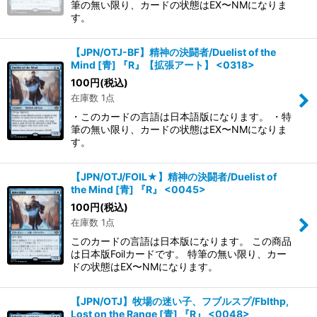
筆の無い限り、カードの状態はEX〜NMになりま
す。
【JPN/OTJ-BF】精神の決闘者/Duelist of the
Mind [青] 『R』【拡張アート】 <0318>
100
円
(税込)
在庫数 1点
・このカードの言語は日本語版になります。 ・特
筆の無い限り、カードの状態はEX〜NMになりま
す。
【JPN/OTJ/FOIL★】精神の決闘者/Duelist of
the Mind [青] 『R』 <0045>
100
円
(税込)
在庫数 1点
このカードの言語は日本版になります。 この商品
は日本版Foilカードです。 特筆の無い限り、カー
ドの状態はEX〜NMになります。
【JPN/OTJ】牧場の迷い子、フブルスプ/Fblthp,
Lost on the Range [青] 『R』 <0048>