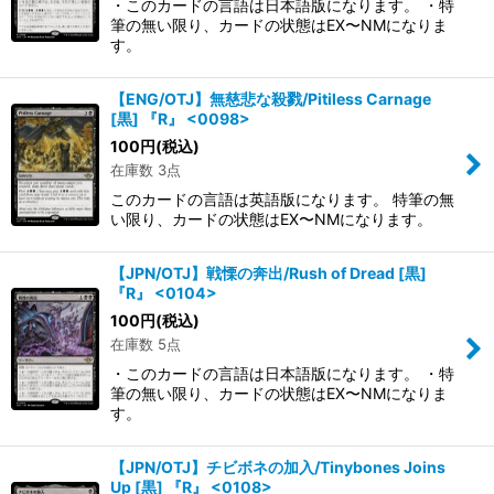
・このカードの言語は日本語版になります。 ・特
筆の無い限り、カードの状態はEX〜NMになりま
す。
【ENG/OTJ】無慈悲な殺戮/Pitiless Carnage
[黒] 『R』 <0098>
100
円
(税込)
在庫数 3点
このカードの言語は英語版になります。 特筆の無
い限り、カードの状態はEX〜NMになります。
【JPN/OTJ】戦慄の奔出/Rush of Dread [黒]
『R』 <0104>
100
円
(税込)
在庫数 5点
・このカードの言語は日本語版になります。 ・特
筆の無い限り、カードの状態はEX〜NMになりま
す。
【JPN/OTJ】チビボネの加入/Tinybones Joins
Up [黒] 『R』 <0108>