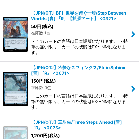
【JPN/OTJ-BF】世界を跨ぐ一歩/Step Between
Worlds [青] 『R』【拡張アート】 <0321>
50
円
(税込)
在庫数 1点
・このカードの言語は日本語版になります。 ・特
筆の無い限り、カードの状態はEX〜NMになりま
す。
【JPN/OTJ】冷静なスフィンクス/Stoic Sphinx
[青] 『R』 <0071>
150
円
(税込)
在庫数 5点
・このカードの言語は日本語版になります。 ・特
筆の無い限り、カードの状態はEX〜NMになりま
す。
【JPN/OTJ】三歩先/Three Steps Ahead [青]
『R』 <0075>
1,200
円
(税込)