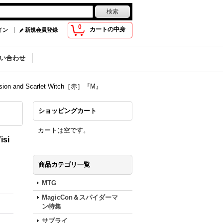
0
カートの中身
イン
新規会員登録
い合わせ
and Scarlet Witch［赤］『M』
ショッピングカート
カートは空です。
si
商品カテゴリ一覧
MTG
MagicCon＆スパイダーマ
ン特集
サプライ