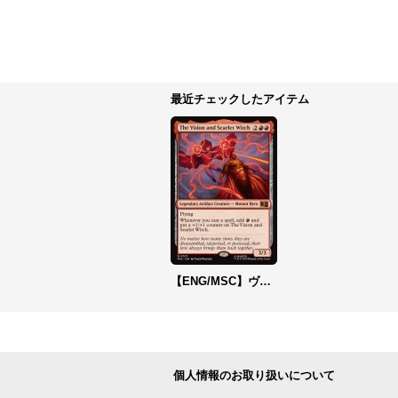
最近チェックしたアイテム
【ENG/MSC】ヴィジョンとスカーレット・ウィッチ/The Vision and Scarlet Witch［赤］『M』 <0707>
個人情報のお取り扱いについて