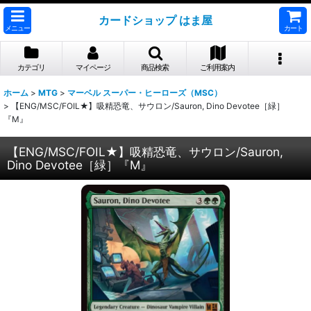
カードショップ はま屋
メニュー
カート
カテゴリ
マイページ
商品検索
ご利用案内
ホーム
>
MTG
>
マーベル スーパー・ヒーローズ（MSC）
>
【ENG/MSC/FOIL★】吸精恐竜、サウロン/Sauron, Dino Devotee［緑］
『M』
【ENG/MSC/FOIL★】吸精恐竜、サウロン/Sauron,
Dino Devotee［緑］『M』