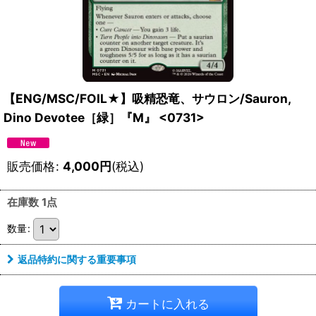
【ENG/MSC/FOIL★】吸精恐竜、サウロン/Sauron,
Dino Devotee［緑］『M』 <0731>
販売価格
:
4,000
円
(税込)
在庫数 1点
数量
:
返品特約に関する重要事項
カートに入れる