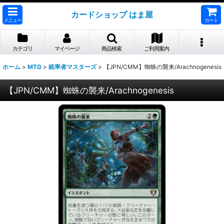
カードショップ はま屋
メニュー
カート
カテゴリ
マイページ
商品検索
ご利用案内
ホーム
>
MTG
>
統率者マスターズ
>
【JPN/CMM】蜘蛛の襲来/Arachnogenesis
【JPN/CMM】蜘蛛の襲来/Arachnogenesis