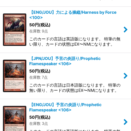
【ENG/JOU】力による操縦/Harness by Force
<100>
50
円
(税込)
在庫数 9点
このカードの言語は英語版になります。 特筆の無
い限り、カードの状態はEX〜NMになります。
【JPN/JOU】予言の炎語り/Prophetic
Flamespeaker <106>
50
円
(税込)
在庫数 7点
このカードの言語は日本語版になります。 特筆の
無い限り、カードの状態はEX〜NMになります。
【ENG/JOU】予言の炎語り/Prophetic
Flamespeaker <106>
50
円
(税込)
在庫数 3点