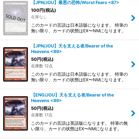
【JPN/JOU】最悪の恐怖/Worst Fears <87>
100
円
(税込)
在庫なし
このカードの言語は日本語版になります。 特筆の
無い限り、カードの状態はEX〜NMになります。
【JPN/JOU】天を支える者/Bearer of the
Heavens <89>
50
円
(税込)
在庫数 12点
このカードの言語は日本語版になります。 特筆の
無い限り、カードの状態はEX〜NMになります。
【ENG/JOU】天を支える者/Bearer of the
Heavens <89>
50
円
(税込)
在庫数 17点
このカードの言語は英語版になります。 特筆の無
い限り、カードの状態はEX〜NMになります。