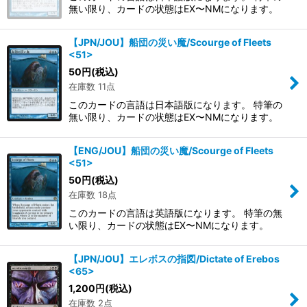
無い限り、カードの状態はEX〜NMになります。
【JPN/JOU】船団の災い魔/Scourge of Fleets
<51>
50
円
(税込)
在庫数 11点
このカードの言語は日本語版になります。 特筆の
無い限り、カードの状態はEX〜NMになります。
【ENG/JOU】船団の災い魔/Scourge of Fleets
<51>
50
円
(税込)
在庫数 18点
このカードの言語は英語版になります。 特筆の無
い限り、カードの状態はEX〜NMになります。
【JPN/JOU】エレボスの指図/Dictate of Erebos
<65>
1,200
円
(税込)
在庫数 2点