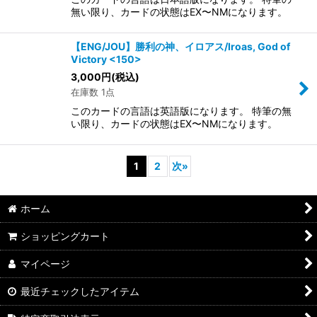
無い限り、カードの状態はEX〜NMになります。
【ENG/JOU】勝利の神、イロアス/Iroas, God of
Victory <150>
3,000
円
(税込)
在庫数 1点
このカードの言語は英語版になります。 特筆の無
い限り、カードの状態はEX〜NMになります。
1
2
次
»
ホーム
ショッピングカート
マイページ
最近チェックしたアイテム