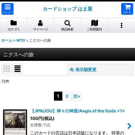
カードショップ はま屋
メニュー
カート
カテゴリ
マイページ
商品検索
ご利用案内
ホーム
>
MTG
>
ニクスへの旅
ニクスへの旅
表示順変更
閉じる
72
件
表示数
:
1
2
次
»
並び順
:
【JPN/JOU】神々の神盾/Aegis of the Gods <1>
100
円
(税込)
絞り込む
在庫数 11点
このカードの言語は日本語版になります。 特筆の