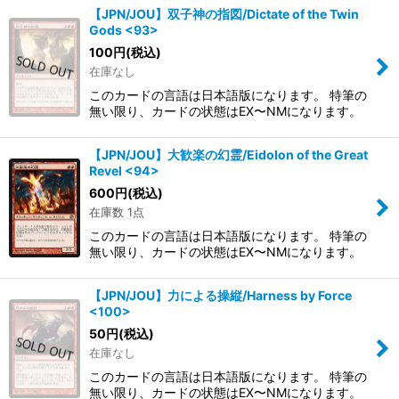
【JPN/JOU】双子神の指図/Dictate of the Twin
Gods <93>
100
円
(税込)
在庫なし
このカードの言語は日本語版になります。 特筆の
無い限り、カードの状態はEX〜NMになります。
【JPN/JOU】大歓楽の幻霊/Eidolon of the Great
Revel <94>
600
円
(税込)
在庫数 1点
このカードの言語は日本語版になります。 特筆の
無い限り、カードの状態はEX〜NMになります。
【JPN/JOU】力による操縦/Harness by Force
<100>
50
円
(税込)
在庫なし
このカードの言語は日本語版になります。 特筆の
無い限り、カードの状態はEX〜NMになります。