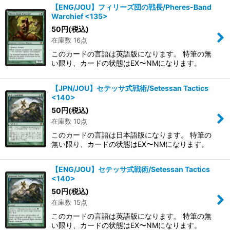
【ENG/JOU】フィリーズ団の戦長/Pheres-Band
Warchief <135>
50
円
(税込)
在庫数 16点
このカードの言語は英語版になります。 特筆の無
い限り、カードの状態はEX〜NMになります。
【JPN/JOU】セテッサ式戦術/Setessan Tactics
<140>
50
円
(税込)
在庫数 10点
このカードの言語は日本語版になります。 特筆の
無い限り、カードの状態はEX〜NMになります。
【ENG/JOU】セテッサ式戦術/Setessan Tactics
<140>
50
円
(税込)
在庫数 15点
このカードの言語は英語版になります。 特筆の無
い限り、カードの状態はEX〜NMになります。