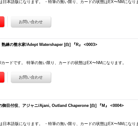
は日本語版になります。 ・特筆の無い限り、カードの状態はEX〜NMになり
熟練の整水家/Adept Watershaper [白] 『R』 <0003>
ilカードです。 特筆の無い限り、カードの状態はEX〜NMになります。
目付役、アジャニ/Ajani, Outland Chaperone [白] 『M』 <0004>
は日本語版になります。 ・特筆の無い限り、カードの状態はEX〜NMになり