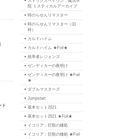
ストリクスヘイヴン：魔法学
院 ミスティカルアーカイブ
時のらせんリマスター
時のらせんリマスター（旧
枠）
カルドハイム
ま
カルドハイム ★Foil★
統率者レジェンズ
ゼンディカーの夜明け
ゼンディカーの夜明け ★Foil
★
ダブルマスターズ
Jumpstart
ード
基本セット2021
基本セット2021 ★Foil★
イコリア：巨獣の棲処
イコリア：巨獣の棲処 ★Foil