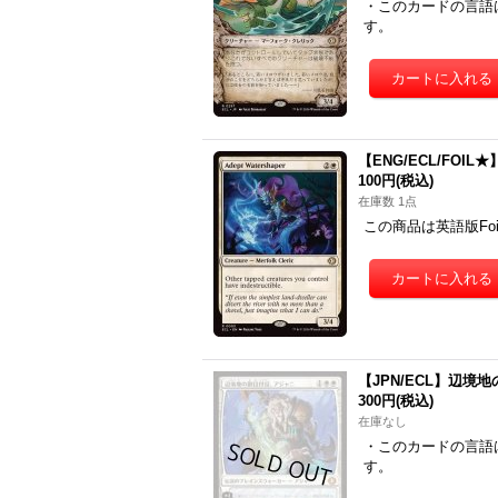
・このカードの言語
す。
【ENG/ECL/FOIL★】
100円
(税込)
在庫数 1点
この商品は英語版Fo
【JPN/ECL】辺境地の御
300円
(税込)
在庫なし
・このカードの言語
す。