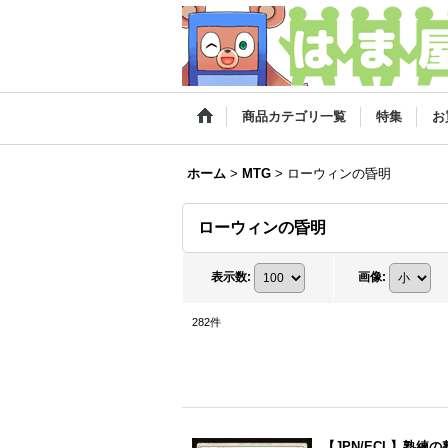
商品カテゴリ一覧
特集
お
ホーム
>
MTG
>
ローウィンの昏明
ローウィンの昏明
表示数
:
画像
:
282
件
【JPN/ECL】熟練の整水家