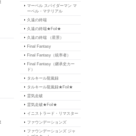
ま
マーベル スパイダーマン マ
ーベル・マテリアル
久遠の終端
久遠の終端★Foil★
久遠の終端 （星景）
Final Fantasy
Final Fantasy（統率者）
Final Fantasy（継承史カー
ド）
タルキール龍嵐録
タルキール龍嵐録★Foil★
霊気走破
霊気走破★Foil★
イニストラード・リマスター
ま
ファウンデーションズ
ファウンデーションズ ジャ