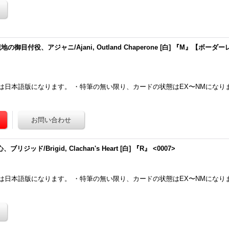
境地の御目付役、アジャニ/Ajani, Outland Chaperone [白] 『M』【ボーダー
は日本語版になります。 ・特筆の無い限り、カードの状態はEX〜NMになり
リジッド/Brigid, Clachan's Heart [白] 『R』 <0007>
は日本語版になります。 ・特筆の無い限り、カードの状態はEX〜NMになり