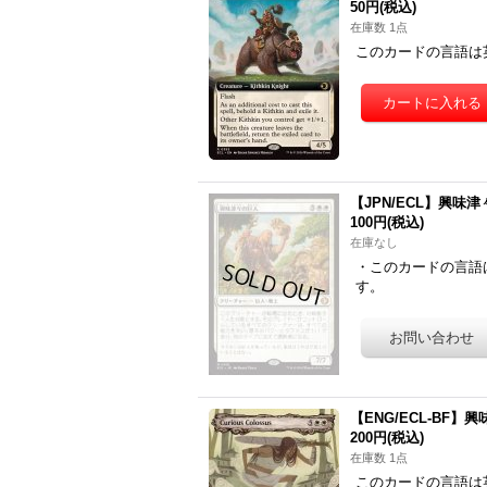
50円
(税込)
在庫数 1点
このカードの言語は
【JPN/ECL】興味津々の巨
100円
(税込)
在庫なし
・このカードの言語
す。
【ENG/ECL-BF】興味
200円
(税込)
在庫数 1点
このカードの言語は