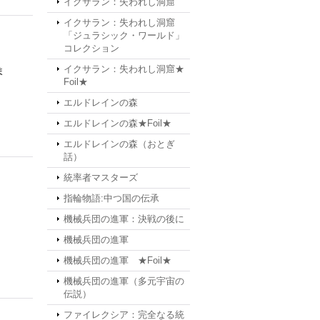
イクサラン：失われし洞窟
イクサラン：失われし洞窟
「ジュラシック・ワールド」
コレクション
イクサラン：失われし洞窟★
ま
Foil★
エルドレインの森
エルドレインの森★Foil★
エルドレインの森（おとぎ
話）
統率者マスターズ
指輪物語:中つ国の伝承
機械兵団の進軍：決戦の後に
機械兵団の進軍
機械兵団の進軍 ★Foil★
機械兵団の進軍（多元宇宙の
伝説）
ファイレクシア：完全なる統