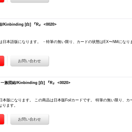
inbinding [白] 『R』 <0020>
は日本語版になります。 ・特筆の無い限り、カードの状態はEX〜NMになり
一族団結/Kinbinding [白] 『R』 <0020>
本版になります。 この商品は日本版Foilカードです。 特筆の無い限り、カ
なります。