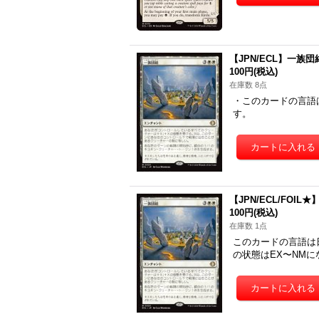
【JPN/ECL】一族団結/K
100円
(税込)
在庫数 8点
・このカードの言語
す。
【JPN/ECL/FOIL★】
100円
(税込)
在庫数 1点
このカードの言語は日
の状態はEX〜NMに