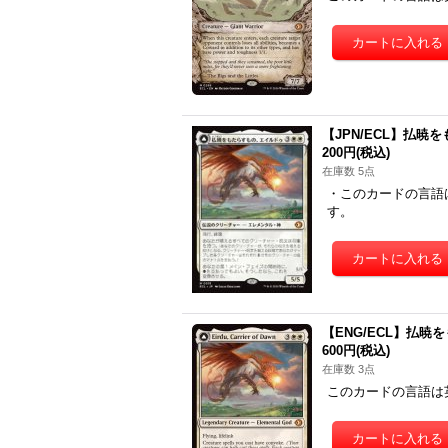
【JPN/ECL】払暁をもた
200円
(税込)
在庫数 5点
・このカードの言語
す。
【ENG/ECL】払暁をもた
600円
(税込)
在庫数 3点
このカードの言語は