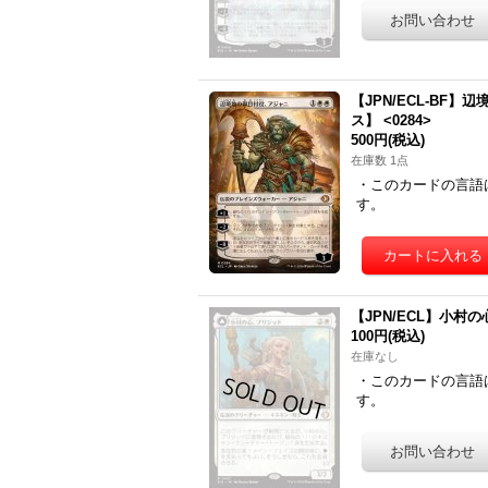
【JPN/ECL-BF】辺
ス】 <0284>
500円
(税込)
在庫数 1点
・このカードの言語
す。
【JPN/ECL】小村の心、ブ
100円
(税込)
在庫なし
・このカードの言語
す。