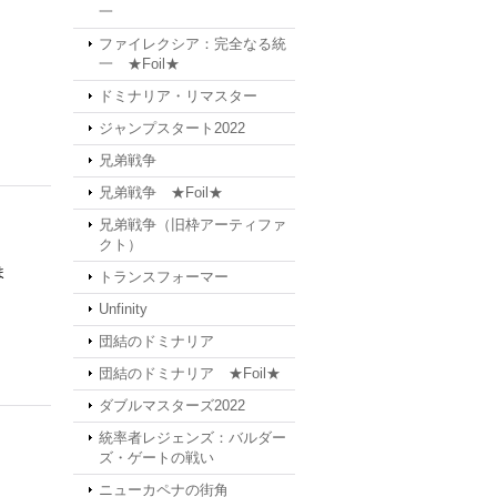
一
ファイレクシア：完全なる統
一 ★Foil★
ドミナリア・リマスター
ジャンプスタート2022
兄弟戦争
兄弟戦争 ★Foil★
兄弟戦争（旧枠アーティファ
クト）
ま
トランスフォーマー
Unfinity
団結のドミナリア
団結のドミナリア ★Foil★
ダブルマスターズ2022
統率者レジェンズ：バルダー
ズ・ゲートの戦い
ニューカペナの街角