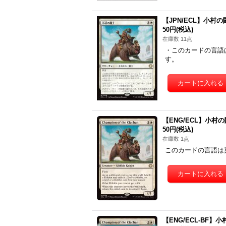
【JPN/ECL】小村の闘士/
50円
(税込)
在庫数 11点
・このカードの言語
す。
【ENG/ECL】小村の闘士/
50円
(税込)
在庫数 1点
このカードの言語は
【ENG/ECL-BF】小村