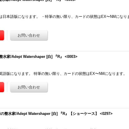
は日本語版になります。 ・特筆の無い限り、カードの状態はEX〜NMになり
/Adept Watershaper [白] 『R』 <0003>
英語版になります。 特筆の無い限り、カードの状態はEX〜NMになります。
の整水家/Adept Watershaper [白] 『R』【ショーケース】 <0297>