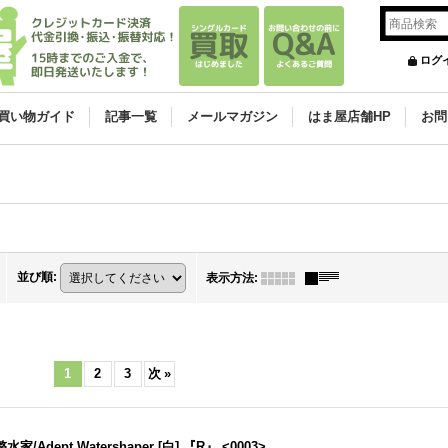
ログ
買い物ガイド
記事一覧
メールマガジン
はま屋店舗HP
お問
並び順
:
表示方法
:
1
2
3
次
»
/Adept Watershaper [白] 『R』 <0003>