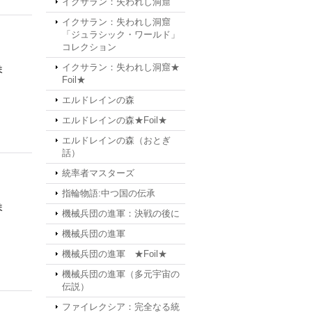
イクサラン：失われし洞窟
イクサラン：失われし洞窟
「ジュラシック・ワールド」
コレクション
イクサラン：失われし洞窟★
ま
Foil★
エルドレインの森
エルドレインの森★Foil★
エルドレインの森（おとぎ
話）
統率者マスターズ
指輪物語:中つ国の伝承
ま
機械兵団の進軍：決戦の後に
機械兵団の進軍
機械兵団の進軍 ★Foil★
機械兵団の進軍（多元宇宙の
伝説）
ファイレクシア：完全なる統