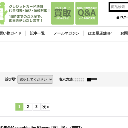
ログ
買い物ガイド
記事一覧
メールマガジン
はま屋店舗HP
お問
並び順
:
表示方法
:
1
2
3
次
»
/Assemble the Players [白] 『R』 <0003>