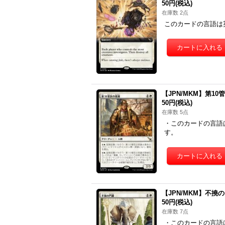
50円
(税込)
在庫数 2点
このカードの言語は
【JPN/MKM】第10管区の英
50円
(税込)
在庫数 5点
・このカードの言語
す。
【JPN/MKM】不撓の門番/
50円
(税込)
在庫数 7点
・このカードの言語