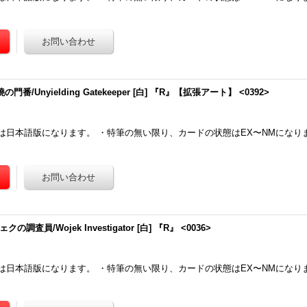
の門番/Unyielding Gatekeeper [白] 『R』【拡張アート】 <0392>
は日本語版になります。 ・特筆の無い限り、カードの状態はEX〜NMになり
調査員/Wojek Investigator [白] 『R』 <0036>
は日本語版になります。 ・特筆の無い限り、カードの状態はEX〜NMになり