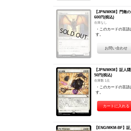
【JPN/MKM】門衛のスラル
600円
(税込)
在庫なし
・このカードの言語
す。
【JPN/MKM】証人隠滅/N
50円
(税込)
在庫数 1点
・このカードの言語
す。
【ENG/MKM-BF】証人