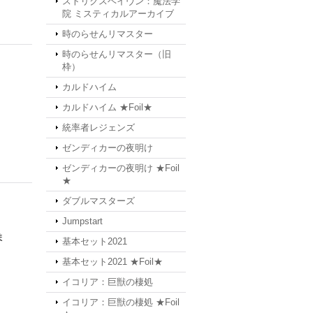
ストリクスヘイヴン：魔法学
院 ミスティカルアーカイブ
時のらせんリマスター
時のらせんリマスター（旧
枠）
カルドハイム
カルドハイム ★Foil★
統率者レジェンズ
ゼンディカーの夜明け
ゼンディカーの夜明け ★Foil
★
ダブルマスターズ
Jumpstart
ま
基本セット2021
基本セット2021 ★Foil★
イコリア：巨獣の棲処
イコリア：巨獣の棲処 ★Foil