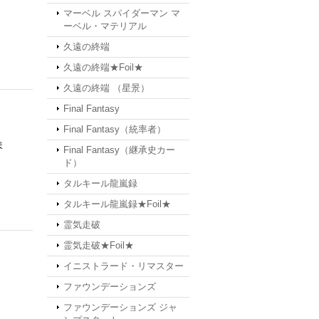
マーベル スパイダーマン マ
ーベル・マテリアル
久遠の終端
久遠の終端★Foil★
久遠の終端 （星景）
Final Fantasy
Final Fantasy（統率者）
ま
Final Fantasy（継承史カー
ド）
タルキール龍嵐録
タルキール龍嵐録★Foil★
霊気走破
霊気走破★Foil★
イニストラード・リマスター
ファウンデーションズ
ファウンデーションズ ジャ