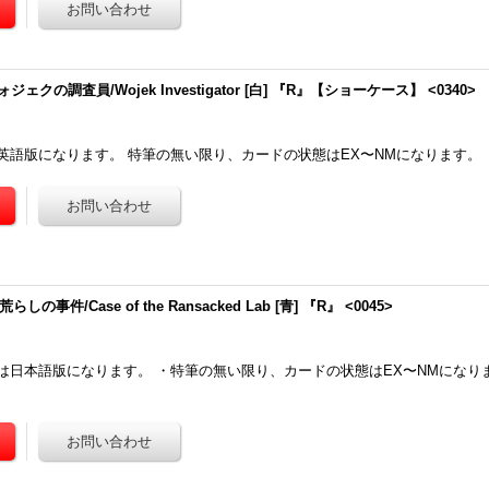
ジェクの調査員/Wojek Investigator [白] 『R』【ショーケース】 <0340>
英語版になります。 特筆の無い限り、カードの状態はEX〜NMになります。
の事件/Case of the Ransacked Lab [青] 『R』 <0045>
は日本語版になります。 ・特筆の無い限り、カードの状態はEX〜NMになり