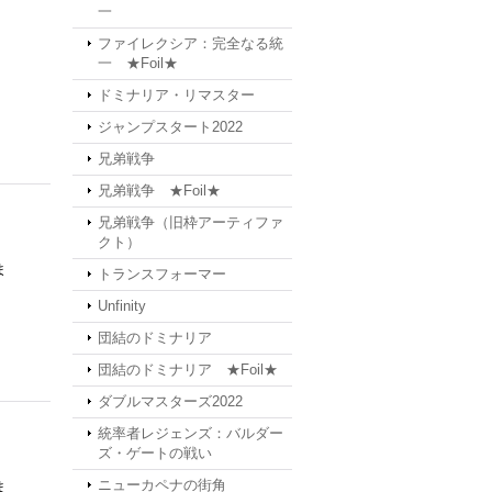
一
ファイレクシア：完全なる統
一 ★Foil★
ドミナリア・リマスター
ジャンプスタート2022
兄弟戦争
兄弟戦争 ★Foil★
兄弟戦争（旧枠アーティファ
クト）
ま
トランスフォーマー
Unfinity
団結のドミナリア
団結のドミナリア ★Foil★
ダブルマスターズ2022
統率者レジェンズ：バルダー
ズ・ゲートの戦い
ニューカペナの街角
ま