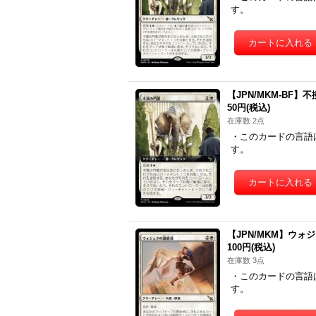
す。
【JPN/MKM-BF】不撓
50円
(税込)
在庫数 2点
・このカードの言語
す。
【JPN/MKM】ウォジェクの
100円
(税込)
在庫数 3点
・このカードの言語
す。