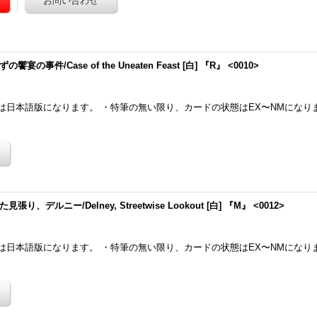
宴の事件/Case of the Uneaten Feast [白] 『R』 <0010>
は日本語版になります。 ・特筆の無い限り、カードの状態はEX〜NMになり
り、デルニー/Delney, Streetwise Lookout [白] 『M』 <0012>
は日本語版になります。 ・特筆の無い限り、カードの状態はEX〜NMになり