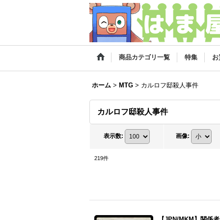
商品カテゴリ一覧
特集
お
ホーム
>
MTG
>
カルロフ邸殺人事件
カルロフ邸殺人事件
表示数
:
画像
:
219
件
【JPN/MKM】関係者の集合