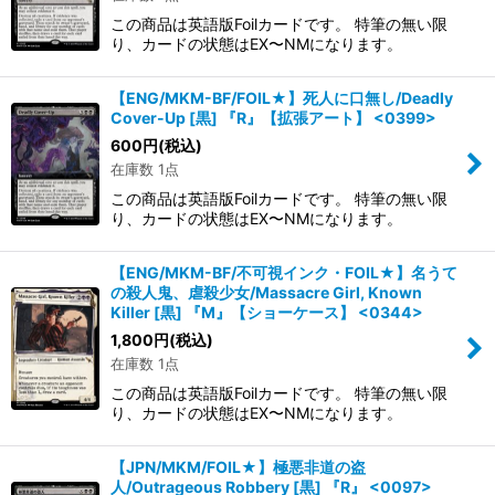
この商品は英語版Foilカードです。 特筆の無い限
り、カードの状態はEX〜NMになります。
【ENG/MKM-BF/FOIL★】死人に口無し/Deadly
Cover-Up [黒] 『R』【拡張アート】 <0399>
600
円
(税込)
在庫数 1点
この商品は英語版Foilカードです。 特筆の無い限
り、カードの状態はEX〜NMになります。
【ENG/MKM-BF/不可視インク・FOIL★】名うて
の殺人鬼、虐殺少女/Massacre Girl, Known
Killer [黒] 『M』【ショーケース】 <0344>
1,800
円
(税込)
在庫数 1点
この商品は英語版Foilカードです。 特筆の無い限
り、カードの状態はEX〜NMになります。
【JPN/MKM/FOIL★】極悪非道の盗
人/Outrageous Robbery [黒] 『R』 <0097>