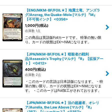
【ENG/MKM-BF/FOIL★】地震土竜、アンズラ
グ/Anzrag, the Quake-Mole [マルチ] 『M』
【不可視インク】 <0356>
1,000
円
(税込)
在庫数 1点
この商品は英語版Foilカードです。 特筆の無い限
り、カードの状態はEX〜NMになります。
【JPN/MKM-BF/FOIL★】暗殺者の戦利
品/Assassin's Trophy [マルチ] 『R』【拡張アー
ト】 <0412>
400
円
(税込)
在庫数 2点
・このカードの言語は日本語版になります。 ・特
筆の無い限り、カードの状態はEX〜NMになりま
す。 ・このカードはFoil加工がされております。
【JPN/MKM-BF/FOIL★】法の超越者、オレリ
ア/Aurelia, the Law Above [マルチ] 『R』
（357）【ショーケース】 <0357>