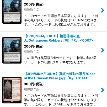
200
円
(税込)
在庫数 1点
・このカードの言語は日本語版になります。 ・特
筆の無い限り、カードの状態はEX〜NMになりま
す。 ・このカードはFoil加工がされております。
【ENG/MKM/FOIL★】極悪非道の盗
人/Outrageous Robbery [黒] 『R』 <0097>
200
円
(税込)
在庫数 1点
この商品は英語版Foilカードです。 特筆の無い限
り、カードの状態はEX〜NMになります。
【JPN/MKM/FOIL★】真紅の鼓動の事件/Case
of the Crimson Pulse [赤] 『R』 <0114>
300
円
(税込)
在庫数 2点
・このカードの言語は日本語版になります。 ・特
筆の無い限り、カードの状態はEX〜NMになりま
す。 ・このカードはFoil加工がされております。