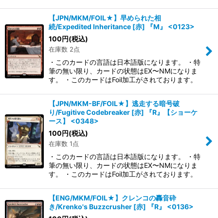
【JPN/MKM/FOIL★】早められた相
続/Expedited Inheritance [赤] 『M』 <0123>
100
円
(税込)
在庫数 2点
・このカードの言語は日本語版になります。 ・特
筆の無い限り、カードの状態はEX〜NMになりま
す。 ・このカードはFoil加工がされております。
【JPN/MKM-BF/FOIL★】逃走する暗号破
り/Fugitive Codebreaker [赤] 『R』【ショーケ
ース】 <0348>
100
円
(税込)
在庫数 1点
・このカードの言語は日本語版になります。 ・特
筆の無い限り、カードの状態はEX〜NMになりま
す。 ・このカードはFoil加工がされております。
【ENG/MKM/FOIL★】クレンコの轟音砕
き/Krenko's Buzzcrusher [赤] 『R』 <0136>