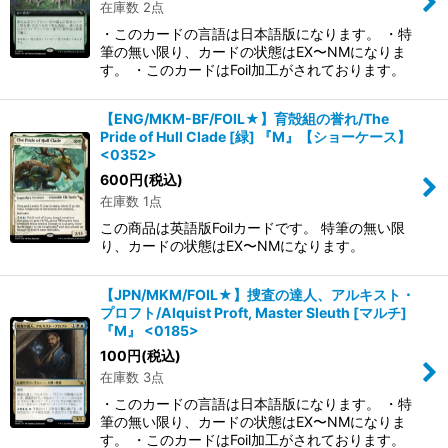
在庫数 2点
・このカードの言語は日本語版になります。 ・特
筆の無い限り、カードの状態はEX〜NMになりま
す。 ・このカードはFoil加工がされております。
【ENG/MKM-BF/FOIL★】育殻組の誉れ/The
Pride of Hull Clade [緑] 『M』【ショーケース】
<0352>
600
円
(税込)
在庫数 1点
この商品は英語版Foilカードです。 特筆の無い限
り、カードの状態はEX〜NMになります。
【JPN/MKM/FOIL★】捜査の達人、アルキスト・
プロフト/Alquist Proft, Master Sleuth [マルチ]
『M』 <0185>
100
円
(税込)
在庫数 3点
・このカードの言語は日本語版になります。 ・特
筆の無い限り、カードの状態はEX〜NMになりま
す。 ・このカードはFoil加工がされております。