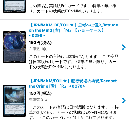
この商品は英語版Foilカードです。 特筆の無い限
り、カードの状態はEX〜NMになります。
【JPN/MKM-BF/FOIL★】思考への侵入/Intrude
on the Mind [青] 『M』【ショーケース】
<0296>
150
円
(税込)
在庫数 1点
このカードの言語は日本版になります。 この商品
は日本版Foilカードです。 特筆の無い限り、カー
ドの状態はEX〜NMになります。
【JPN/MKM/FOIL★】犯行現場の再現/Reenact
the Crime [青] 『R』 <0070>
150
円
(税込)
在庫数 3点
・このカードの言語は日本語版になります。 ・特
筆の無い限り、カードの状態はEX〜NMになりま
す。 ・このカードはFoil加工がされております。