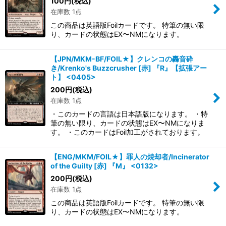
100
円
(税込)
在庫数 1点
この商品は英語版Foilカードです。 特筆の無い限
り、カードの状態はEX〜NMになります。
【JPN/MKM-BF/FOIL★】クレンコの轟音砕
き/Krenko's Buzzcrusher [赤] 『R』【拡張アー
ト】 <0405>
200
円
(税込)
在庫数 1点
・このカードの言語は日本語版になります。 ・特
筆の無い限り、カードの状態はEX〜NMになりま
す。 ・このカードはFoil加工がされております。
【ENG/MKM/FOIL★】罪人の焼却者/Incinerator
of the Guilty [赤] 『M』 <0132>
200
円
(税込)
在庫数 1点
この商品は英語版Foilカードです。 特筆の無い限
り、カードの状態はEX〜NMになります。