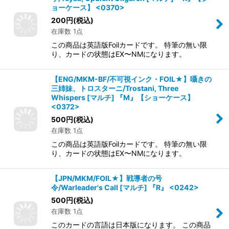
ョーケース】 <0370>
200
円
(税込)
在庫数 1点
この商品は英語版Foilカードです。 特筆の無い限
り、カードの状態はEX〜NMになります。
【ENG/MKM-BF/不可視インク・FOIL★】囁きの
三姉妹、トロスターニ/Trostani, Three
Whispers [マルチ] 『M』【ショーケース】
<0372>
500
円
(税込)
在庫数 1点
この商品は英語版Foilカードです。 特筆の無い限
り、カードの状態はEX〜NMになります。
【JPN/MKM/FOIL★】戦導者の号
令/Warleader's Call [マルチ] 『R』 <0242>
500
円
(税込)
在庫数 1点
このカードの言語は日本版になります。 この商品