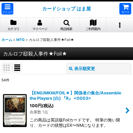
カードショップ はま屋
メニュー
カート
カテゴリ
マイページ
商品検索
ご利用案内
ホーム
>
MTG
>
カルロフ邸殺人事件★Foil★
カルロフ邸殺人事件★Foil★
表示順変更
閉じる
54
件
表示数
:
【ENG/MKM/FOIL★】関係者の集合/Assemble
the Players [白] 『R』 <0003>
並び順
:
100
円
(税込)
在庫数 1点
絞り込む
この商品は英語版Foilカードです。 特筆の無い限
り、カードの状態はEX〜NMになります。