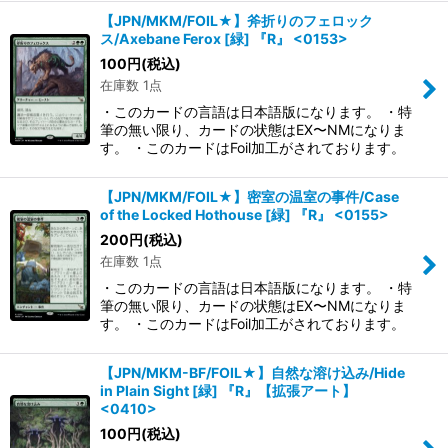
【JPN/MKM/FOIL★】斧折りのフェロック
ス/Axebane Ferox [緑] 『R』 <0153>
100
円
(税込)
在庫数 1点
・このカードの言語は日本語版になります。 ・特
筆の無い限り、カードの状態はEX〜NMになりま
す。 ・このカードはFoil加工がされております。
【JPN/MKM/FOIL★】密室の温室の事件/Case
of the Locked Hothouse [緑] 『R』 <0155>
200
円
(税込)
在庫数 1点
・このカードの言語は日本語版になります。 ・特
筆の無い限り、カードの状態はEX〜NMになりま
す。 ・このカードはFoil加工がされております。
【JPN/MKM-BF/FOIL★】自然な溶け込み/Hide
in Plain Sight [緑] 『R』【拡張アート】
<0410>
100
円
(税込)