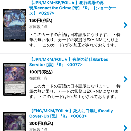
【JPN/MKM-BF/FOIL★】犯行現場の再
現/Reenact the Crime [青] 『R』【ショーケー
ス】 <0297>
150
円
(税込)
在庫数 1点
・このカードの言語は日本語版になります。 ・特
筆の無い限り、カードの状態はEX〜NMになりま
す。 ・このカードはFoil加工がされております。
【JPN/MKM/FOIL★】有刺の給仕/Barbed
Servitor [黒] 『R』 <0077>
100
円
(税込)
在庫数 1点
・このカードの言語は日本語版になります。 ・特
筆の無い限り、カードの状態はEX〜NMになりま
す。 ・このカードはFoil加工がされております。
【ENG/MKM/FOIL★】死人に口無し/Deadly
Cover-Up [黒] 『R』 <0083>
300
円
(税込)
在庫数 1点