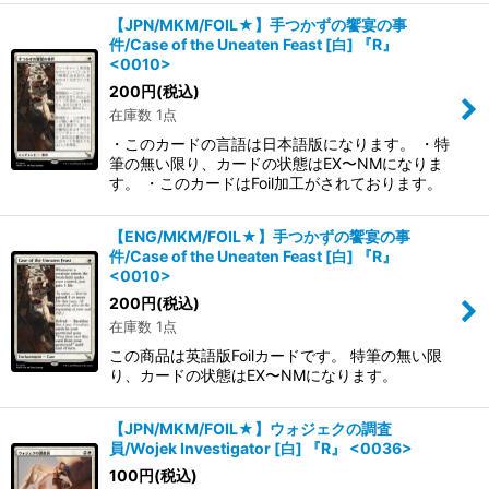
【JPN/MKM/FOIL★】手つかずの饗宴の事
件/Case of the Uneaten Feast [白] 『R』
<0010>
200
円
(税込)
在庫数 1点
・このカードの言語は日本語版になります。 ・特
筆の無い限り、カードの状態はEX〜NMになりま
す。 ・このカードはFoil加工がされております。
【ENG/MKM/FOIL★】手つかずの饗宴の事
件/Case of the Uneaten Feast [白] 『R』
<0010>
200
円
(税込)
在庫数 1点
この商品は英語版Foilカードです。 特筆の無い限
り、カードの状態はEX〜NMになります。
【JPN/MKM/FOIL★】ウォジェクの調査
員/Wojek Investigator [白] 『R』 <0036>
100
円
(税込)