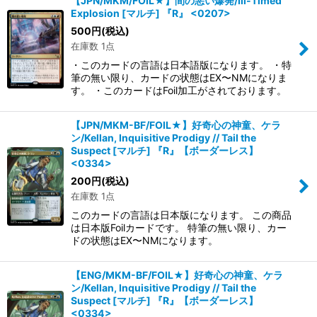
【JPN/MKM/FOIL★】間の悪い爆発/Ill-Timed
Explosion [マルチ] 『R』 <0207>
500
円
(税込)
在庫数 1点
・このカードの言語は日本語版になります。 ・特
筆の無い限り、カードの状態はEX〜NMになりま
す。 ・このカードはFoil加工がされております。
【JPN/MKM-BF/FOIL★】好奇心の神童、ケラ
ン/Kellan, Inquisitive Prodigy // Tail the
Suspect [マルチ] 『R』【ボーダーレス】
<0334>
200
円
(税込)
在庫数 1点
このカードの言語は日本版になります。 この商品
は日本版Foilカードです。 特筆の無い限り、カー
ドの状態はEX〜NMになります。
【ENG/MKM-BF/FOIL★】好奇心の神童、ケラ
ン/Kellan, Inquisitive Prodigy // Tail the
Suspect [マルチ] 『R』【ボーダーレス】
<0334>