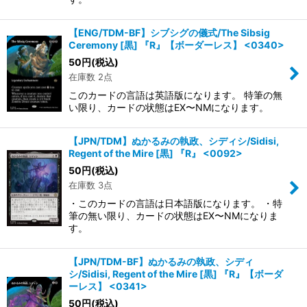
【ENG/TDM-BF】シブシグの儀式/The Sibsig
Ceremony [黒] 『R』【ボーダーレス】 <0340>
50
円
(税込)
在庫数 2点
このカードの言語は英語版になります。 特筆の無
い限り、カードの状態はEX〜NMになります。
【JPN/TDM】ぬかるみの執政、シディシ/Sidisi,
Regent of the Mire [黒] 『R』 <0092>
50
円
(税込)
在庫数 3点
・このカードの言語は日本語版になります。 ・特
筆の無い限り、カードの状態はEX〜NMになりま
す。
【JPN/TDM-BF】ぬかるみの執政、シディ
シ/Sidisi, Regent of the Mire [黒] 『R』【ボーダ
ーレス】 <0341>
50
円
(税込)