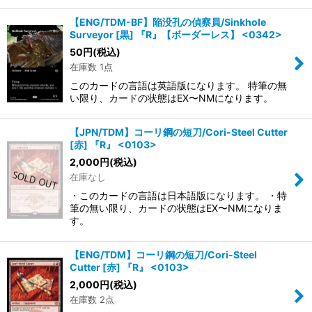
【ENG/TDM-BF】陥没孔の偵察員/Sinkhole
Surveyor [黒] 『R』【ボーダーレス】 <0342>
50
円
(税込)
在庫数 1点
このカードの言語は英語版になります。 特筆の無
い限り、カードの状態はEX〜NMになります。
【JPN/TDM】コーリ鋼の短刀/Cori-Steel Cutter
[赤] 『R』 <0103>
2,000
円
(税込)
在庫なし
・このカードの言語は日本語版になります。 ・特
筆の無い限り、カードの状態はEX〜NMになりま
す。
【ENG/TDM】コーリ鋼の短刀/Cori-Steel
Cutter [赤] 『R』 <0103>
2,000
円
(税込)
在庫数 2点