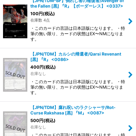
【JPN/TDM-BF】倒れし者の報復者/Avenger of
the Fallen [黒] 『R』【ボーダーレス】 <0337>
100
円
(税込)
在庫数 4点
・このカードの言語は日本語版になります。 ・特
筆の無い限り、カードの状態はEX〜NMになりま
す。
【JPN/TDM】カルシの帰還者/Qarsi Revenant
[黒] 『R』 <0086>
400
円
(税込)
在庫なし
・このカードの言語は日本語版になります。 ・特
筆の無い限り、カードの状態はEX〜NMになりま
す。
【JPN/TDM】腐れ呪いのラクシャーサ/Rot-
Curse Rakshasa [黒] 『M』 <0087>
500
円
(税込)
在庫なし
・このカードの言語は日本語版になります。 ・特