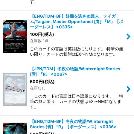
す。
【ENG/TDM-BF】好機を逃さぬ達人、テイガ
ム/Taigam, Master Opportunist [青] 『M』【ボ
ーダーレス】 <0335>
100
円
(税込)
在庫数 1点
このカードの言語は英語版になります。 特筆の無
い限り、カードの状態はEX〜NMになります。
【JPN/TDM】冬夜の物語/Winternight Stories
[青] 『R』 <0067>
500
円
(税込)
在庫なし
・このカードの言語は日本語版になります。 ・特
筆の無い限り、カードの状態はEX〜NMになりま
す。
【ENG/TDM-BF】冬夜の物語/Winternight
Stories [青] 『R』【ボーダーレス】 <0336>