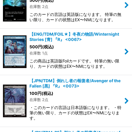
500
円
(税込)
在庫数 2点
このカードの言語は英語版になります。 特筆の無
い限り、カードの状態はEX〜NMになります。
【ENG/TDM/FOIL★】冬夜の物語/Winternight
Stories [青] 『R』 <0067>
500
円
(税込)
在庫数 1点
この商品は英語版Foilカードです。 特筆の無い限
り、カードの状態はEX〜NMになります。
【JPN/TDM】倒れし者の報復者/Avenger of the
Fallen [黒] 『R』 <0073>
100
円
(税込)
在庫数 2点
・このカードの言語は日本語版になります。 ・特
筆の無い限り、カードの状態はEX〜NMになりま
す。