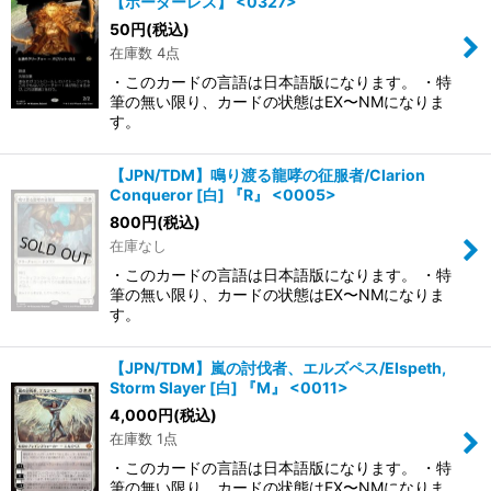
【ボーダーレス】 <0327>
50
円
(税込)
在庫数 4点
・このカードの言語は日本語版になります。 ・特
筆の無い限り、カードの状態はEX〜NMになりま
す。
【JPN/TDM】鳴り渡る龍哮の征服者/Clarion
Conqueror [白] 『R』 <0005>
800
円
(税込)
在庫なし
・このカードの言語は日本語版になります。 ・特
筆の無い限り、カードの状態はEX〜NMになりま
す。
【JPN/TDM】嵐の討伐者、エルズペス/Elspeth,
Storm Slayer [白] 『M』 <0011>
4,000
円
(税込)
在庫数 1点
・このカードの言語は日本語版になります。 ・特
筆の無い限り、カードの状態はEX〜NMになりま