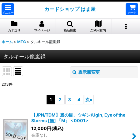
カードショップ はま屋
メニュー
カート
カテゴリ
マイページ
商品検索
ご利用案内
ホーム
>
MTG
>
タルキール龍嵐録
タルキール龍嵐録
表示順変更
閉じる
203
件
表示数
:
1
2
3
4
次
»
並び順
:
【JPN/TDM】嵐の目、ウギン/Ugin, Eye of the
Storms [無] 『M』 <0001>
絞り込む
12,000
円
(税込)
在庫なし