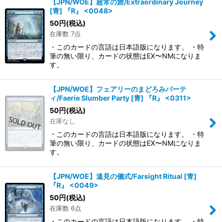
【JPN/WOE】超常の旅/Extraordinary Journey
[青] 『R』 <0048>
50
円
(税込)
在庫数 7点
・このカードの言語は日本語版になります。 ・特
筆の無い限り、カードの状態はEX〜NMになりま
す。
【JPN/WOE】フェアリーのまどろみパーテ
ィ/Faerie Slumber Party [青] 『R』 <0311>
50
円
(税込)
在庫なし
・このカードの言語は日本語版になります。 ・特
筆の無い限り、カードの状態はEX〜NMになりま
す。
【JPN/WOE】遠見の儀式/Farsight Ritual [青]
『R』 <0049>
50
円
(税込)
在庫数 6点
・このカードの言語は日本語版になります。 ・特