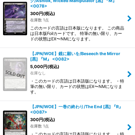
ク/Ashiok, Wicked Manipulator [黒] 『M』
<0078>
300
円
(税込)
在庫数 1点
このカードの言語は日本版になります。 この商品
は日本版Foilカードです。 特筆の無い限り、カー
ドの状態はEX〜NMになります。
【JPN/WOE】鏡に願いを/Beseech the Mirror
[黒] 『M』 <0082>
5,000
円
(税込)
在庫なし
・このカードの言語は日本語版になります。 ・特
筆の無い限り、カードの状態はEX〜NMになりま
す。
【JPN/WOE】一巻の終わり/The End [黒] 『R』
<0087>
300
円
(税込)
在庫数 1点
・このカードの言語は日本語版になります。 ・特