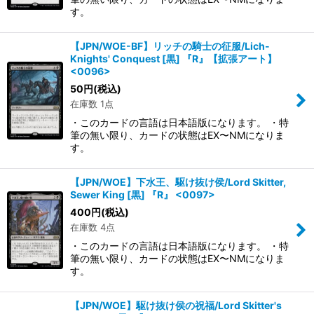
す。
【JPN/WOE-BF】リッチの騎士の征服/Lich-
Knights' Conquest [黒] 『R』【拡張アート】
<0096>
50
円
(税込)
在庫数 1点
・このカードの言語は日本語版になります。 ・特
筆の無い限り、カードの状態はEX〜NMになりま
す。
【JPN/WOE】下水王、駆け抜け侯/Lord Skitter,
Sewer King [黒] 『R』 <0097>
400
円
(税込)
在庫数 4点
・このカードの言語は日本語版になります。 ・特
筆の無い限り、カードの状態はEX〜NMになりま
す。
【JPN/WOE】駆け抜け侯の祝福/Lord Skitter's