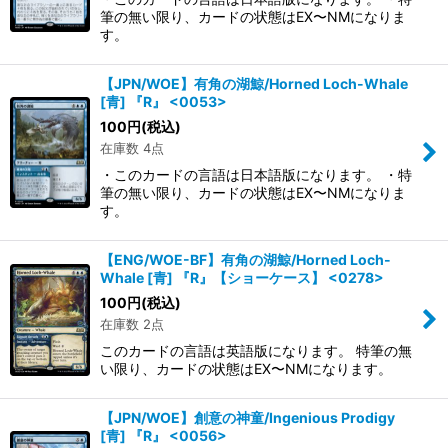
筆の無い限り、カードの状態はEX〜NMになりま
す。
【JPN/WOE】有角の湖鯨/Horned Loch-Whale
[青] 『R』 <0053>
100
円
(税込)
在庫数 4点
・このカードの言語は日本語版になります。 ・特
筆の無い限り、カードの状態はEX〜NMになりま
す。
【ENG/WOE-BF】有角の湖鯨/Horned Loch-
Whale [青] 『R』【ショーケース】 <0278>
100
円
(税込)
在庫数 2点
このカードの言語は英語版になります。 特筆の無
い限り、カードの状態はEX〜NMになります。
【JPN/WOE】創意の神童/Ingenious Prodigy
[青] 『R』 <0056>