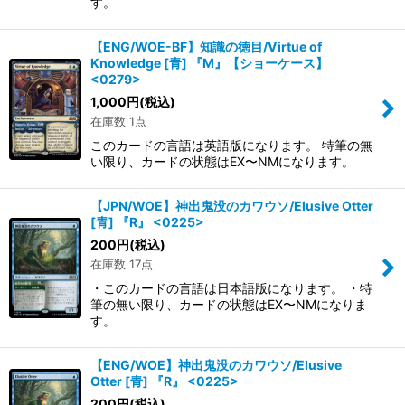
す。
【ENG/WOE-BF】知識の徳目/Virtue of
Knowledge [青] 『M』【ショーケース】
<0279>
1,000
円
(税込)
在庫数 1点
このカードの言語は英語版になります。 特筆の無
い限り、カードの状態はEX〜NMになります。
【JPN/WOE】神出鬼没のカワウソ/Elusive Otter
[青] 『R』 <0225>
200
円
(税込)
在庫数 17点
・このカードの言語は日本語版になります。 ・特
筆の無い限り、カードの状態はEX〜NMになりま
す。
【ENG/WOE】神出鬼没のカワウソ/Elusive
Otter [青] 『R』 <0225>
200
円
(税込)