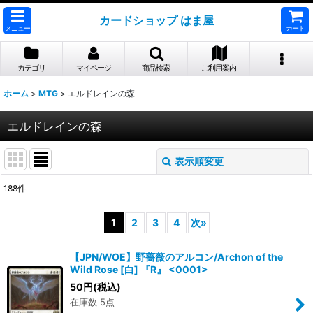
カードショップ はま屋
メニュー
カート
カテゴリ
マイページ
商品検索
ご利用案内
ホーム
>
MTG
>
エルドレインの森
エルドレインの森
表示順変更
閉じる
188
件
表示数
:
1
2
3
4
次
»
並び順
:
【JPN/WOE】野薔薇のアルコン/Archon of the
Wild Rose [白] 『R』 <0001>
絞り込む
50
円
(税込)
在庫数 5点