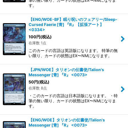
筆の無い限り、カードの状態はEX〜NMになりま
す。
【ENG/WOE-BF】眠り呪いのフェアリー/Sleep-
Cursed Faerie [青] 『R』【拡張アート】
<0334>
100
円
(税込)
在庫数 1点
このカードの言語は英語版になります。 特筆の無
い限り、カードの状態はEX〜NMになります。
【JPN/WOE】タリオンの伝書使/Talion's
Messenger [青] 『R』 <0073>
50
円
(税込)
在庫数 8点
・このカードの言語は日本語版になります。 ・特
筆の無い限り、カードの状態はEX〜NMになりま
す。
【ENG/WOE】タリオンの伝書使/Talion's
Messenger [青] 『R』 <0073>