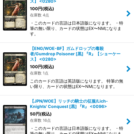
ス】 <0280>
100
円
(税込)
在庫数 4点
・このカードの言語は日本語版になります。 ・特
筆の無い限り、カードの状態はEX〜NMになりま
す。
【ENG/WOE-BF】ガムドロップの毒殺
者/Gumdrop Poisoner [黒] 『R』【ショーケー
ス】 <0280>
100
円
(税込)
在庫数 1点
このカードの言語は英語版になります。 特筆の無
い限り、カードの状態はEX〜NMになります。
【JPN/WOE】リッチの騎士の征服/Lich-
Knights' Conquest [黒] 『R』 <0096>
50
円
(税込)
在庫数 16点
・このカードの言語は日本語版になります。 ・特
筆の無い限り、カードの状態はEX〜NMになりま